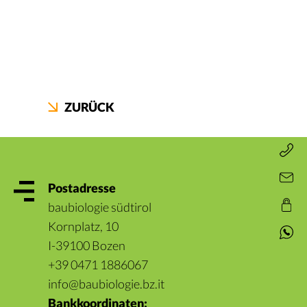
ZURÜCK
Postadresse
baubiologie südtirol
Kornplatz, 10
I-39100 Bozen
+39 0471 1886067
info@baubiologie.bz.it
Bankkoordinaten: