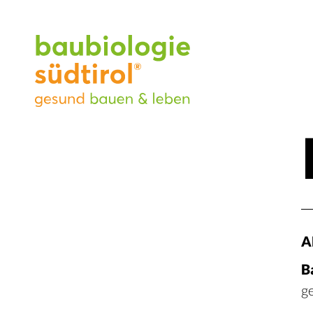
A
B
g