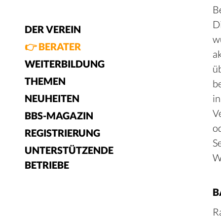
B
D
DER VEREIN
w
👉 BERATER
a
WEITERBILDUNG
ü
THEMEN
b
NEUHEITEN
in
V
BBS-MAGAZIN
od
REGISTRIERUNG
S
UNTERSTÜTZENDE
W
BETRIEBE
B
R