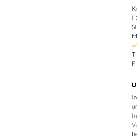
K
I
S
M
w
T
F
U
I
u
I
V
b